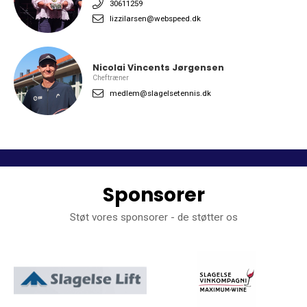
30611259
lizzilarsen@webspeed.dk
Nicolai Vincents Jørgensen
Cheftræner
medlem@slagelsetennis.dk
Sponsorer
Støt vores sponsorer - de støtter os