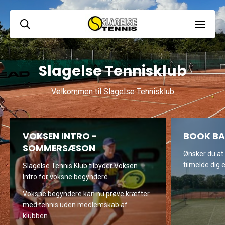
Slagelse Tennisklub
Velkommen til Slagelse Tennisklub
VOKSEN INTRO -
BOOK BA
SOMMERSÆSON
Ønsker du at
tilmelde dig e
Slagelse Tennis Klub tilbyder Voksen
Intro for voksne begyndere.
Voksne begyndere kan nu prøve kræfter
med tennis uden medlemskab af
klubben.