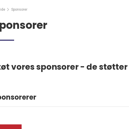
ide
Sponsorer
ponsorer
tøt vores sponsorer - de støtter
ponsorerer