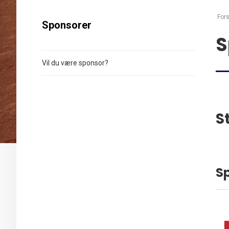
Fors
Sponsorer
S
Vil du være sponsor?
S
S