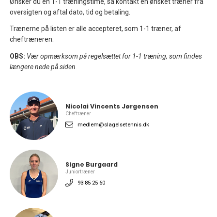
Ønsker du en 1-1 træningstime, så kontakt en ønsket træner fra
oversigten og aftal dato, tid og betaling.
Trænerne på listen er alle accepteret, som 1-1 træner, af
cheftræneren.
OBS:
Vær opmærksom på regelsættet for 1-1 træning, som findes
længere nede på siden.
Nicolai Vincents Jørgensen
Cheftræner
medlem@slagelsetennis.dk
Signe Burgaard
Juniortræner
93 85 25 60