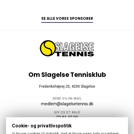
SE ALLE VORES SPONSORER
Om Slagelse Tennisklub
Frederikshøjvej 20, 4200 Slagelse
SEND OS EN MAIL
medlem@slagelsetennis.dk
GIV OS ET KALD
23 81 42 00
Cookie- og privatlivspolitik
Følg os
Vi bruger cookies til statistik. Ved at bruge vores side accepterer